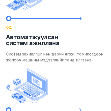
Автоматжуулсан
систем ажиллана
Систем захиалгыг нэн даруй үүсгэж, томилогдсон
жолооч машины мэдээллийг танд илгээнэ.