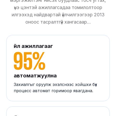
мэргэжилтэнг нисэх буудлаас тосч угтах,
үнэ цэнтэй ажиллагсадаа томилолтоор
илгээхэд найдвартай үйлчилгээгээр 2013
оноос тасралтгүй хангасаар...
Үйл ажиллагааг
автоматжуулна
Захиалгыг оруулж эхэлснээс хойшхи бүх
процесс автомат горимоор явагдана.