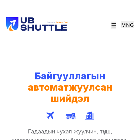
Дэлхийн 100+ нисэх буудлуудад
Нисэх буудлын унааны нэгдсэн платформ
MNG
Байгууллагын
автоматжуулсан
шийдэл
Гадаадын чухал жуулчин, түнш,