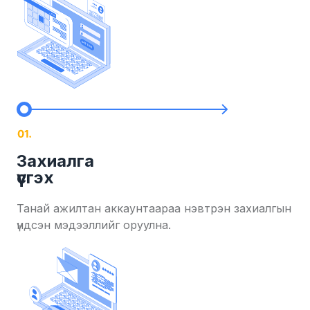
Захиалга
үүсгэх
Танай ажилтан аккаунтаараа нэвтрэн захиалгын
үндсэн мэдээллийг оруулна.