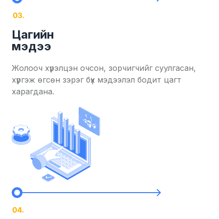
Цагийн
мэдээ
Жолооч хүрэлцэн очсон, зорчигчийг суулгасан,
хүргэж өгсөн зэрэг бүх мэдээлэл бодит цагт
харагдана.