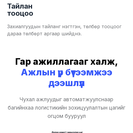
Тайлан
тооцоо
Захиалгуудын тайланг нэгтгэн, төлбөр тооцоог
дараа төлбөрт аргаар шийднэ.
Гар ажиллагааг халж,
Ажлын үр бүтээмжээ
дээшлүүл
Чухал ажлуудыг автоматжуулснаар
багийнхаа логистикийн зохицуулалтын цагийг
огцом бууруул