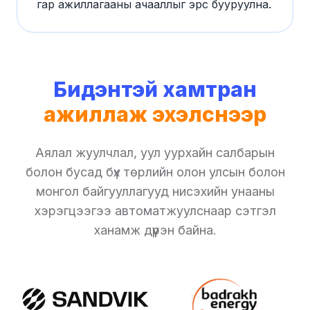
гар ажиллагааны ачааллыг эрс бууруулна.
Бидэнтэй хамтран
ажиллаж эхэлснээр
Аялал жуулчлал, уул уурхайн салбарын
болон бусад бүх төрлийн олон улсын болон
монгол байгууллагууд нисэхийн унааны
хэрэгцээгээ автоматжуулснаар сэтгэл
ханамж дүүрэн байна.