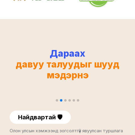
Дараах
давуу талуудыг шууд
мэдэрнэ
Найдвартай 🛡️
Олон улсын хэмжээнд зогсолтгүй явуулсан туршлага