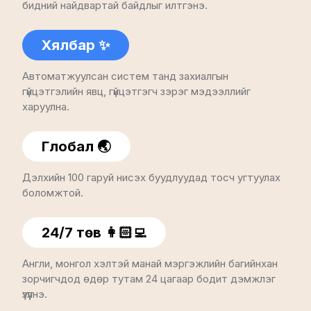
бидний найдвартай байдлыг илтгэнэ.
Хялбар ✨
Автоматжуулсан систем танд захиалгын
гүйцэтгэлийн явц, гүйцэтгэгч зэрэг мэдээллийг
харуулна.
Глобал 🌏
Дэлхийн 100 гаруй нисэх буудлуудад тосч угтуулах
боломжтой.
24/7 төв 👩🏻‍💻
Англи, монгол хэлтэй манай мэргэжлийн багийнхан
зорчигчдод өдөр тутам 24 цагаар бодит дэмжлэг
үзүүлнэ.