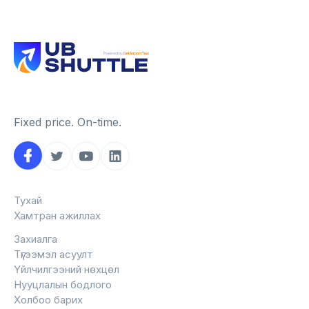
Fixed price. On-time.
Тухай
Хамтран ажиллах
Захиалга
Түгээмэл асуулт
Үйлчилгээний нөхцөл
Нууцлалын бодлого
Холбоо барих