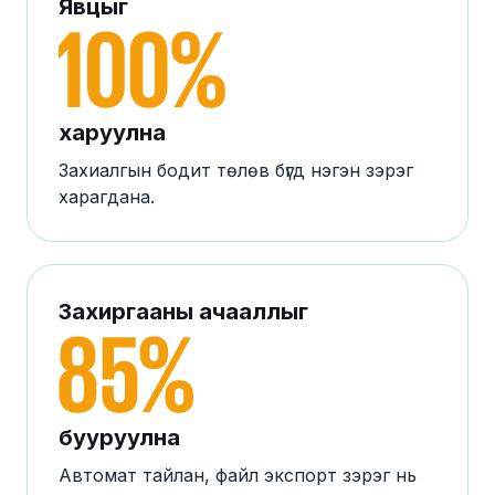
Явцыг
харуулна
Захиалгын бодит төлөв бүгд нэгэн зэрэг
харагдана.
Захиргааны ачааллыг
бууруулна
Автомат тайлан, файл экспорт зэрэг нь