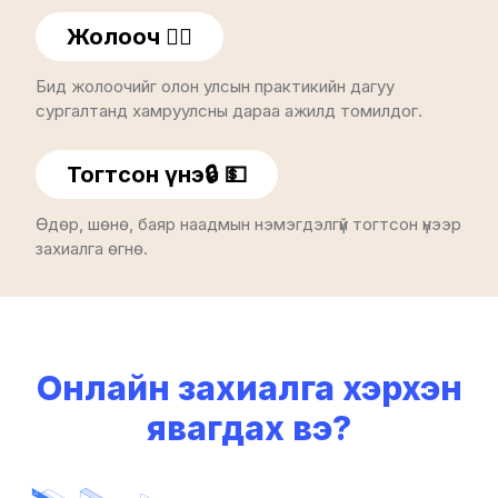
Жолооч 👨‍✈
Бид жолоочийг олон улсын практикийн дагуу
сургалтанд хамруулсны дараа ажилд томилдог.
Тогтсон үнэ🔒 💵
Өдөр, шөнө, баяр наадмын нэмэгдэлгүй тогтсон үнээр
захиалга өгнө.
Онлайн захиалга хэрхэн
явагдах вэ?